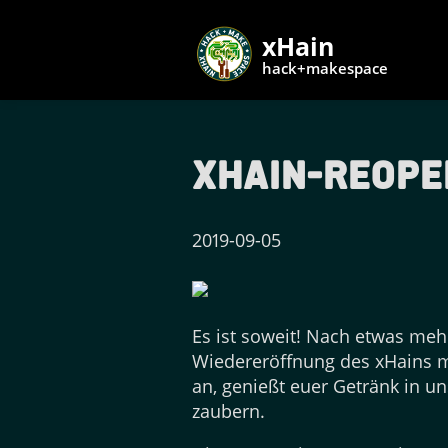
xHain
hack+makespace
xHain-Re0pe
2019-09-05
Es ist soweit! Nach etwas meh
Wiedereröffnung des xHains mi
an, genießt euer Getränk in u
zaubern.